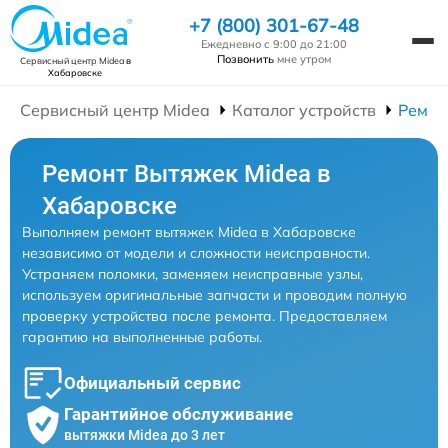
+7 (800) 301-67-48
Ежедневно с 9:00 до 21:00
Позвонить
мне утром
Сервисный центр Midea
в
Хабаровске
Сервисный центр Midea
Каталог устройств
Ремон
Ремонт Вытяжек Midea в
Хабаровске
Выполняем ремонт вытяжек Midea в Хабаровске
независимо от модели и сложности неисправности.
Устраняем поломки, заменяем неисправные узлы,
используем оригинальные запчасти и проводим полную
проверку устройства после ремонта. Предоставляем
гарантию на выполненные работы.
Официальный сервис
Гарантийное обслуживание
вытяжки Midea до 3 лет