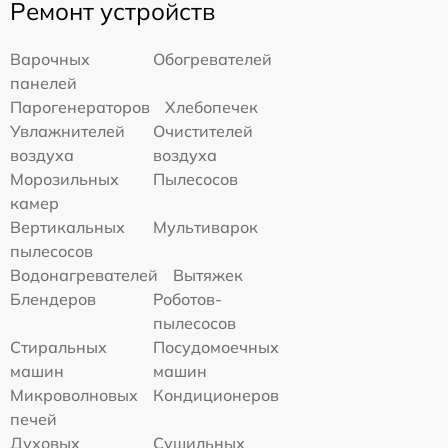
Ремонт устройств
Варочных
Обогревателей
панелей
Парогенераторов
Хлебопечек
Увлажнителей
Очистителей
воздуха
воздуха
Морозильных
Пылесосов
камер
Вертикальных
Мультиварок
пылесосов
Водонагревателей
Вытяжек
Блендеров
Роботов-
пылесосов
Стиральных
Посудомоечных
машин
машин
Микроволновых
Кондиционеров
печей
Духовых
Сушильных