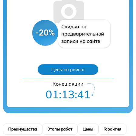
Скидка по
-20%
предварительной
записи на сайте
Цены на ремонт
Конец акции
01:13:40
Преимущества
Этапы работ
Цены
Гарантия
М