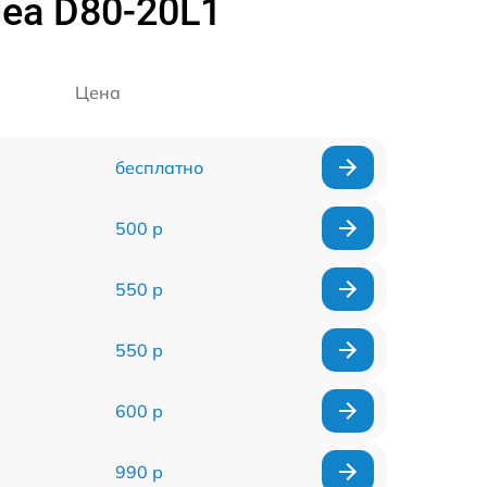
ea D80-20L1
Цена
бесплатно
500 р
550 р
550 р
600 р
990 р