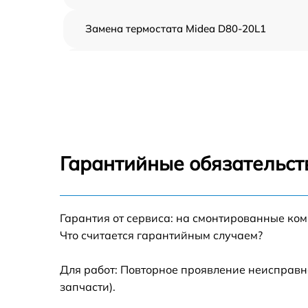
Замена термостата Midea D80-20L1
Профилактическая чистка Midea D80-20L1
Замена платы управления Midea D80-20L1
Ремонт платы управления (восстановление)
Midea D80-20L1
Гарантийные обязательст
Ремонт/замена датчика температуры Midea
D80-20L1
Гарантия от сервиса: на смонтированные ко
Замена прокладки Midea D80-20L1
Что считается гарантийным случаем?
Ремонт модуля управления Midea D80-20L1
Для работ: Повторное проявление неисправн
запчасти).
Замена труб поступления воды Midea D80-
20L1