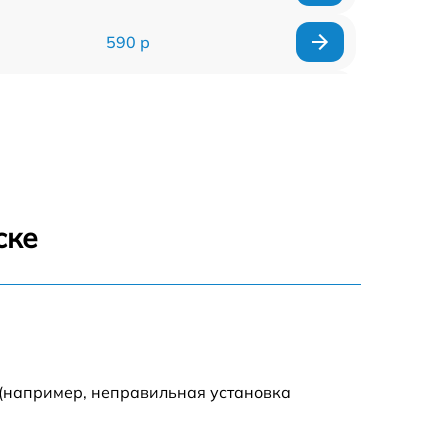
590 р
1000 р
1100 р
1250 р
ске
500 р
550 р
450 р
 (например, неправильная установка
1000 р