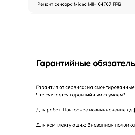
Ремонт сенсора Midea MIH 64767 FRB
Ремонт переключателя Midea MIH 64767 FR
Разблокировка варочной панели Midea MI
64767 FRB
Замена панели управления Midea MIH 6476
FRB
Гарантийные обязатель
Ремонт модуля управления Midea MIH 6476
FRB
Гарантия от сервиса: на смонтированны
Замена сенсора Midea MIH 64767 FRB
Что считается гарантийным случаем?
Для работ: Повторное возникновение де
Для комплектующих: Внезапная поломка,