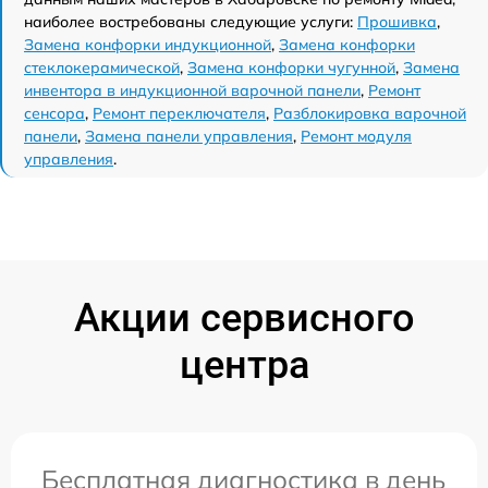
наиболее востребованы следующие услуги:
Прошивка
,
Замена конфорки индукционной
,
Замена конфорки
стеклокерамической
,
Замена конфорки чугунной
,
Замена
инвентора в индукционной варочной панели
,
Ремонт
сенсора
,
Ремонт переключателя
,
Разблокировка варочной
панели
,
Замена панели управления
,
Ремонт модуля
управления
.
Акции сервисного
центра
Бесплатная диагностика в день