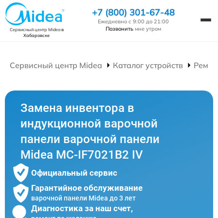
+7 (800) 301-67-48
Ежедневно с 9:00 до 21:00
Позвонить
мне утром
Сервисный центр Midea
в
Хабаровске
Сервисный центр Midea
Каталог устройств
Ремон
Замена инвентора в
индукционной варочной
панели варочной панели
Midea MC-IF7021B2 IV
Официальный сервис
Гарантийное обслуживание
варочной панели Midea до 3 лет
Диагностика за наш счет,