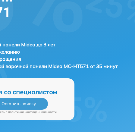
71
 панели Midea до 3 лет
 желанию
бращения
ой варочной панели
Midea MC-HT571 от 35 минут
я со специалистом
Оставить заявку
есь c
политикой конфиденциальности