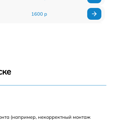
1600 р
750 р
600 р
1600 р
ске
1900 р
1600 р
монта (например, некорректный монтаж