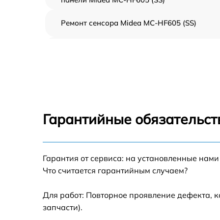
Ремонт сенсора Midea MC-HF605 (SS)
Ремонт переключателя Midea MC-HF605 (SS
Разблокировка варочной панели Midea MC
HF605 (SS)
Замена панели управления Midea MC-HF60
(SS)
Гарантийные обязательст
Ремонт модуля управления Midea MC-HF60
(SS)
Гарантия от сервиса: на установленные нами
Замена сенсора Midea MC-HF605 (SS)
Что считается гарантийным случаем?
Для работ: Повторное проявление дефекта, 
запчасти).