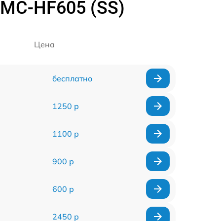
 MC-HF605 (SS)
Цена
бесплатно
1250 р
1100 р
900 р
600 р
2450 р