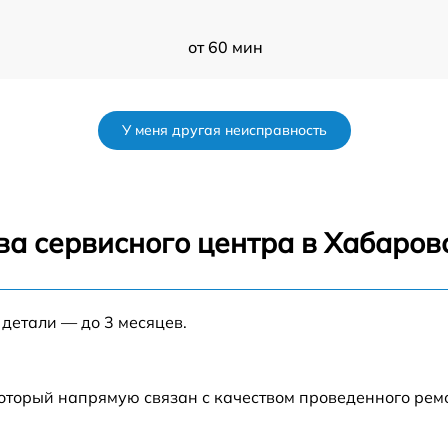
от 60 мин
)
от 60 мин
У меня другая неисправность
-
от 60 мин
5
от 60 мин
ва сервисного центра в Хабаров
5
от 60 мин
 детали — до 3 месяцев.
от 60 мин
который напрямую связан с качеством проведенного ре