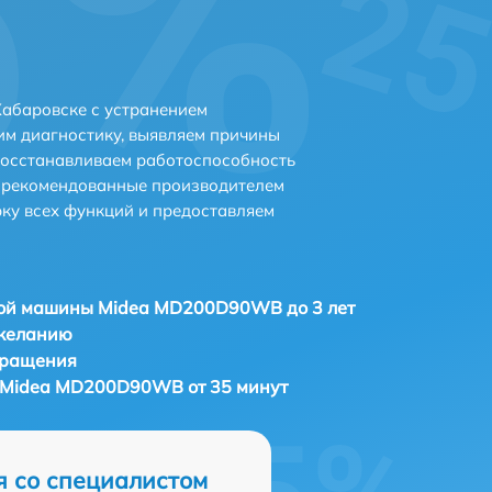
абаровске с устранением
м диагностику, выявляем причины
восстанавливаем работоспособность
и рекомендованные производителем
рку всех функций и предоставляем
ой машины Midea MD200D90WB до 3 лет
 желанию
бращения
Midea MD200D90WB от 35 минут
я со специалистом