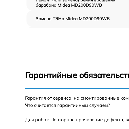
барабана Midea MD200D90WB
Замена ТЭНа Midea MD200D90WB
Восстановление функций системы
вентилирования Midea MD200D90WB
Замена устройств управления Midea
MD200D90WB
Устранение засора Midea MD200D90WB
Гарантийные обязательст
Замена питающего кабеля Midea
MD200D90WB
Гарантия от сервиса: на смонтированные ко
Замена дисплея Midea MD200D90WB
Что считается гарантийным случаем?
Замена подсветки индикаторов Midea
MD200D90WB
Для работ: Повторное проявление дефекта, 
Замена электродвигателя Midea