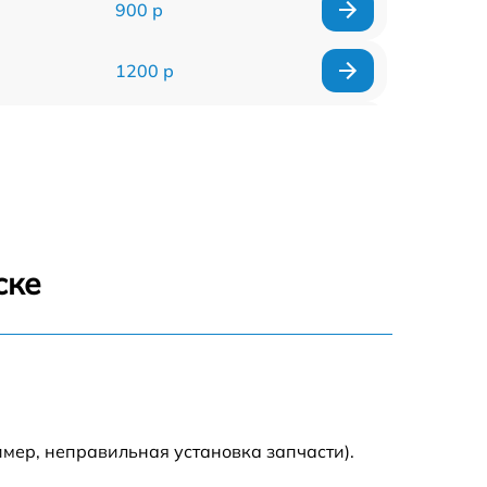
900 р
1200 р
1400 р
800 р
1600 р
ске
1100 р
1000 р
900 р
мер, неправильная установка запчасти).