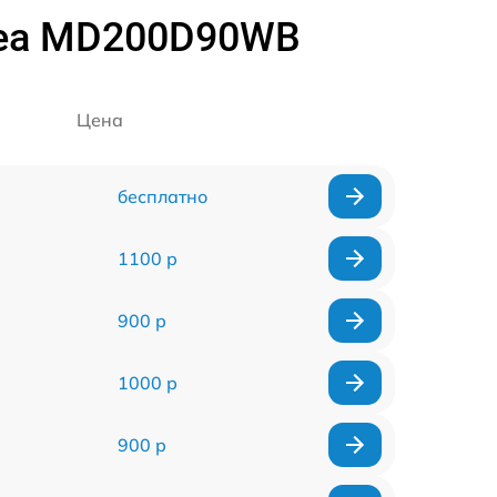
dea MD200D90WB
Цена
бесплатно
1100 р
900 р
1000 р
900 р