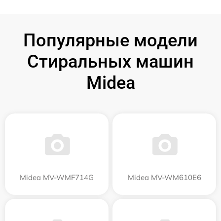
Популярные модели
Стиральных машин
Midea
Midea MV-WMF714G
Midea MV-WM610E6