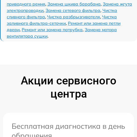
приводного ремня
,
Замена шкива барабана
,
Замена жгута
электропроводки
,
Замена сетевого фильтра
,
Чистка
сливного фильтра
,
Чистка разбрызгивателя
,
Чистка
заливного фильтра-сеточки
,
Ремонт или замена петли
двери
,
Ремонт или замена патрубка
,
Замена мотора
вентилятора сушки
.
Акции сервисного
центра
Бесплатная диагностика в день
обращения