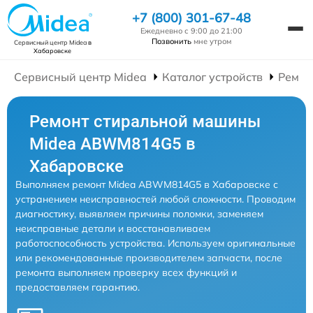
+7 (800) 301-67-48
Ежедневно с 9:00 до 21:00
Позвонить
мне утром
Сервисный центр Midea
в
Хабаровске
Сервисный центр Midea
Каталог устройств
Ремон
Ремонт стиральной машины
Midea ABWM814G5 в
Хабаровске
Выполняем ремонт Midea ABWM814G5 в Хабаровске с
устранением неисправностей любой сложности. Проводим
диагностику, выявляем причины поломки, заменяем
неисправные детали и восстанавливаем
работоспособность устройства. Используем оригинальные
или рекомендованные производителем запчасти, после
ремонта выполняем проверку всех функций и
предоставляем гарантию.