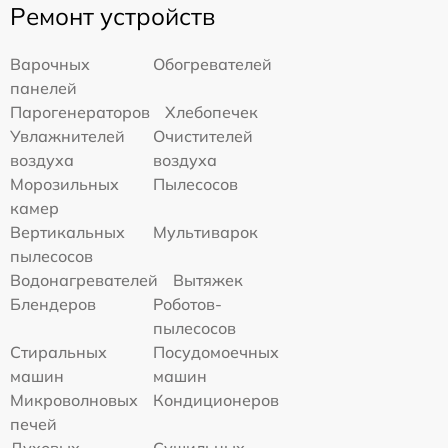
Ремонт устройств
Варочных
Обогревателей
панелей
Парогенераторов
Хлебопечек
Увлажнителей
Очистителей
воздуха
воздуха
Морозильных
Пылесосов
камер
Вертикальных
Мультиварок
пылесосов
Водонагревателей
Вытяжек
Блендеров
Роботов-
пылесосов
Стиральных
Посудомоечных
машин
машин
Микроволновых
Кондиционеров
печей
Духовых
Сушильных