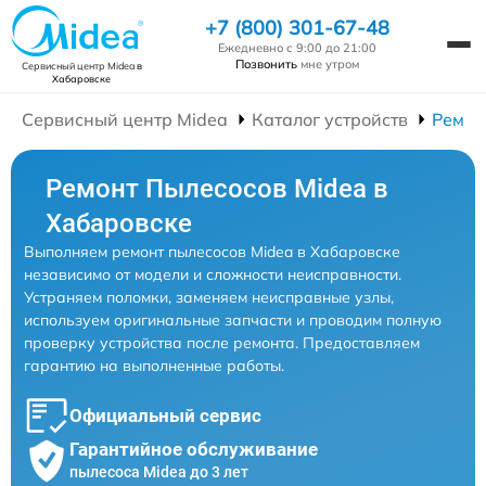
+7 (800) 301-67-48
Ежедневно с 9:00 до 21:00
Позвонить
мне утром
Сервисный центр Midea
в
Хабаровске
Сервисный центр Midea
Каталог устройств
Ремон
Ремонт Пылесосов Midea в
Хабаровске
Выполняем ремонт пылесосов Midea в Хабаровске
независимо от модели и сложности неисправности.
Устраняем поломки, заменяем неисправные узлы,
используем оригинальные запчасти и проводим полную
проверку устройства после ремонта. Предоставляем
гарантию на выполненные работы.
Официальный сервис
Гарантийное обслуживание
пылесоса Midea до 3 лет