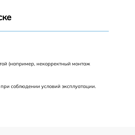
2590 р
ске
1550 р
1550 р
1600 р
отой (например, некорректный монтаж
750 р
 при соблюдении условий эксплуатации.
1550 р
2000 р
1590 р