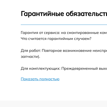
Ремонт платы управления (восстановление)
Midea MID60S510
Гарантийные обязательст
Замена заливного клапана Midea
MID60S510
Замена панели управления Midea
Гарантия от сервиса: на смонтированные ко
MID60S510
Что считается гарантийным случаем?
Замена расходомера Midea MID60S510
Для работ: Повторное возникновение неиспр
запчасти).
Замена разбрызгивателя Midea MID60S510
Для комплектующих: Преждевременный выход 
Замена пускового конденсатора
циркуляционного насоса Midea MID60S510
Показать полностью
Замена проточного нагревательного
элемента Midea MID60S510
Замена прессостата Midea MID60S510