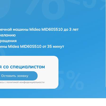
ечной машины Midea MID60S510 до 3 лет
 желанию
бращения
ны Midea MID60S510 от 35 минут
я со специалистом
Оставить заявку
есь c
политикой конфиденциальности