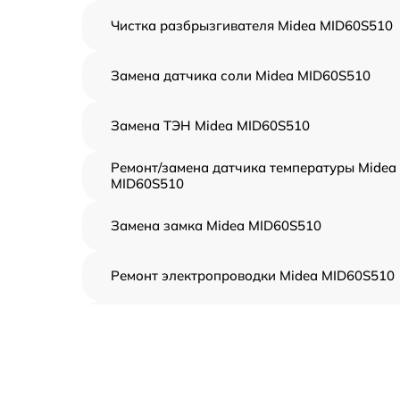
Чистка разбрызгивателя Midea MID60S510
Замена датчика соли Midea MID60S510
Замена ТЭН Midea MID60S510
Ремонт/замена датчика температуры Midea
MID60S510
Замена замка Midea MID60S510
Ремонт электропроводки Midea MID60S510
Замена шнура питания Midea MID60S510
Корпусный ремонт (замена резинок,
креплений, кнопок) Midea MID60S510