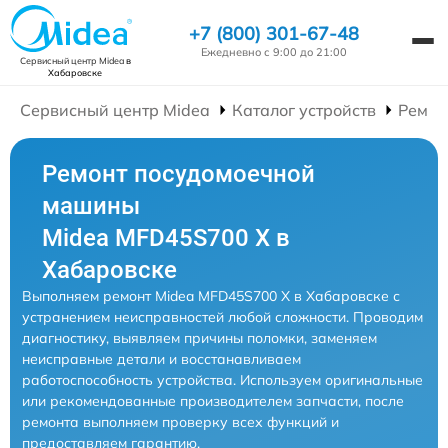
+7 (800) 301-67-48
Ежедневно с 9:00 до 21:00
Сервисный центр Midea
в
Хабаровске
Сервисный центр Midea
Каталог устройств
Ремон
Ремонт посудомоечной
машины
Midea MFD45S700 X в
Хабаровске
Выполняем ремонт Midea MFD45S700 X в Хабаровске с
устранением неисправностей любой сложности. Проводим
диагностику, выявляем причины поломки, заменяем
неисправные детали и восстанавливаем
работоспособность устройства. Используем оригинальные
или рекомендованные производителем запчасти, после
ремонта выполняем проверку всех функций и
предоставляем гарантию.