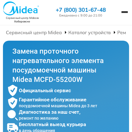
+7 (800) 301-67-48
Ежедневно с 9:00 до 21:00
Сервисный центр Midea
в
Хабаровске
Сервисный центр Midea
Каталог устройств
Ремон
Замена проточного
нагревательного элемента
посудомоечной машины
Midea MCFD-55200W
Официальный сервис
Гарантийное обслуживание
посудомоечной машины Midea до 3 лет
Диагностика за наш счет,
ремонт по желанию
Бесплатный выезд курьера
в день обращения