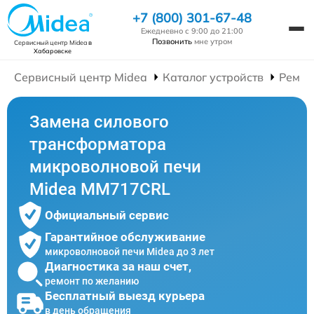
+7 (800) 301-67-48
Ежедневно с 9:00 до 21:00
Позвонить
мне утром
Сервисный центр Midea
в
Хабаровске
Сервисный центр Midea
Каталог устройств
Ремон
Замена силового
трансформатора
микроволновой печи
Midea MM717CRL
Официальный сервис
Гарантийное обслуживание
микроволновой печи Midea до 3 лет
Диагностика за наш счет,
ремонт по желанию
Бесплатный выезд курьера
в день обращения