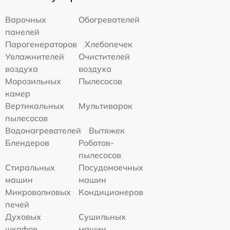
Варочных
Обогревателей
панелей
Парогенераторов
Хлебопечек
Увлажнителей
Очистителей
воздуха
воздуха
Морозильных
Пылесосов
камер
Вертикальных
Мультиварок
пылесосов
Водонагревателей
Вытяжек
Блендеров
Роботов-
пылесосов
Стиральных
Посудомоечных
машин
машин
Микроволновых
Кондиционеров
печей
Духовых
Сушильных
шкафов
машин