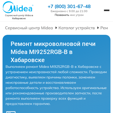
+7 (800) 301-67-48
Ежедневно с 9:00 до 21:00
Позвонить
мне утром
Сервисный центр Midea
в
Хабаровске
Сервисный центр Midea
Каталог устройств
Ремон
Ремонт микроволновой печи
Midea MI9252RGB-B в
Хабаровске
Выполняем ремонт Midea MI9252RGB-B в Хабаровске с
устранением неисправностей любой сложности. Проводим
диагностику, выявляем причины поломки, заменяем
неисправные детали и восстанавливаем
работоспособность устройства. Используем оригинальные
или рекомендованные производителем запчасти, после
ремонта выполняем проверку всех функций и
предоставляем гарантию.