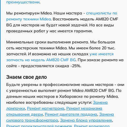
преимуществами
.
Мы ремонтируем Midea. Наши мастера -
специалисты по
ремонту техники Midea
. Восстановить модель AM820 CMF
BG для мастеров не будет новой задачей. На все виды
проведенных работ у нас имеется гарантия.
Минимальные сроки выполнения ремонта. Мы большая
сеть мастерских техники Midea. Мы имеем более 20 тыс.
запчастей. И возможно на наших складах
уже имеется
запчасть на модель AM820 CMF BG
. При заказе ремонта на
сайте - предоставляется скидка -25%.
Знаем свое дело
Будьте уверены в профессионализме наших мастеров - они
с уверенностью выполнят ремонт Midea AM820 CMF BG. По
данным наших мастеров в Хабаровске по ремонту Midea,
наиболее востребованы следующие услуги:
Замена
лампочки
,
Ремонт магнетрона
,
Ремонт механизма
открывания двери
,
Ремонт двигателя поддона
,
Замена
силового трансформатора
,
Замена блока управления
,
Ремонт переключателей режимов
,
Ремонт волновода
,