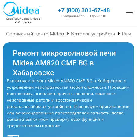
+7 (800) 301-67-48
Ежедневно с 9:00 до 21:00
Сервисный центр Midea
в
Хабаровске
Сервисный центр Midea
Каталог устройств
Ремон
Ремонт микроволновой печи
Midea AM820 CMF BG в
Хабаровске
Выполняем ремонт Midea AM820 CMF BG в Хабаровске с
устранением неисправностей любой сложности. Проводим
диагностику, выявляем причины поломки, заменяем
неисправные детали и восстанавливаем
работоспособность устройства. Используем оригинальные
или рекомендованные производителем запчасти, после
ремонта выполняем проверку всех функций и
предоставляем гарантию.