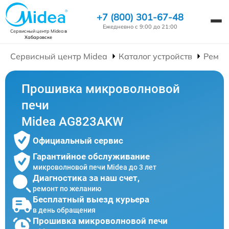
+7 (800) 301-67-48
Ежедневно с 9:00 до 21:00
Сервисный центр Midea
в
Хабаровске
Сервисный центр Midea
Каталог устройств
Ремон
Прошивка микроволновой
печи
Midea AG823AKW
Официальный сервис
Гарантийное обслуживание
микроволновой печи Midea до 3 лет
Диагностика за наш счет,
ремонт по желанию
Бесплатный выезд курьера
в день обращения
Прошивка микроволновой печи