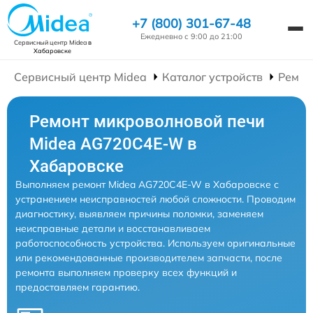
+7 (800) 301-67-48
Ежедневно с 9:00 до 21:00
Сервисный центр Midea
в
Хабаровске
Сервисный центр Midea
Каталог устройств
Ремон
Ремонт микроволновой печи
Midea AG720C4E-W в
Хабаровске
Выполняем ремонт Midea AG720C4E-W в Хабаровске с
устранением неисправностей любой сложности. Проводим
диагностику, выявляем причины поломки, заменяем
неисправные детали и восстанавливаем
работоспособность устройства. Используем оригинальные
или рекомендованные производителем запчасти, после
ремонта выполняем проверку всех функций и
предоставляем гарантию.