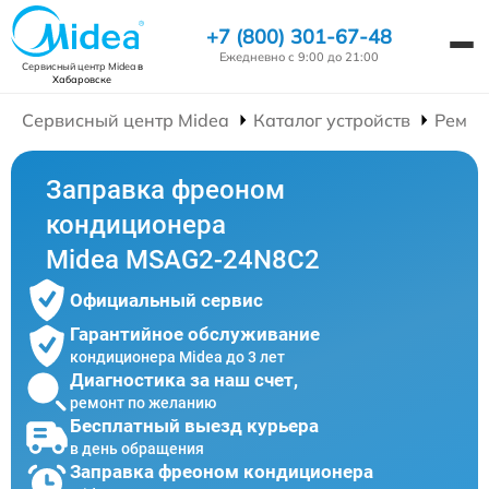
+7 (800) 301-67-48
Ежедневно с 9:00 до 21:00
Сервисный центр Midea
в
Хабаровске
Сервисный центр Midea
Каталог устройств
Ремон
Заправка фреоном
кондиционера
Midea MSAG2-24N8C2
Официальный сервис
Гарантийное обслуживание
кондиционера Midea до 3 лет
Диагностика за наш счет,
ремонт по желанию
Бесплатный выезд курьера
в день обращения
Заправка фреоном кондиционера