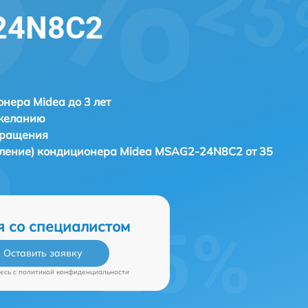
24N8C2
нера Midea до 3 лет
 желанию
бращения
вление) кондиционера
Midea MSAG2-24N8C2 от 35
я со специалистом
Оставить заявку
есь c
политикой конфиденциальности