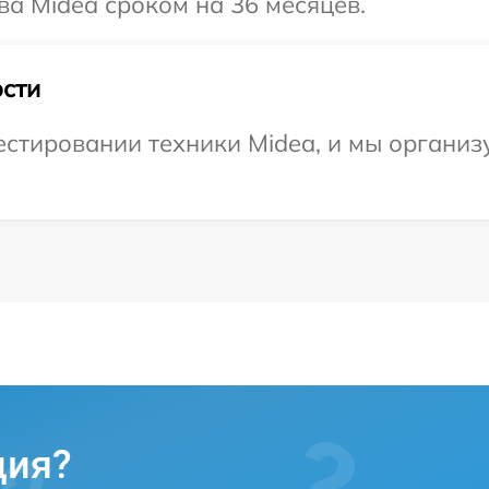
ва Midea сроком на 36 месяцев.
сти
тировании техники Midea, и мы организу
ция?