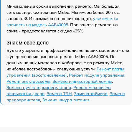
Минимальные сроки выполнения ремонта. Мы большая
сеть мастерских техники Midea. Мы имеем более 20 тыс.
запчастей. И возможно на наших складах
уже имеется
запчасть на модель AAE40005
. При заказе ремонта на
сайте - предоставляется скидка -25%.
Знаем свое дело
Будьте уверены в профессионализме наших мастеров - они
с уверенностью выполнят ремонт Midea AAE40005. По
данным наших мастеров в Хабаровске по ремонту Midea,
наиболее востребованы следующие услуги:
Ремонт платы
управления (восстановление)
,
Ремонт модуля управления
,
Ремонт электросхемы
,
Замена индикаторной лампы
,
Замена ручек терморегулятора
,
Ремонт механизма
открывания двери
,
Замена ТЭН
,
Замена таймера
,
Замена
предохранителя
,
Замена шнура питания
.