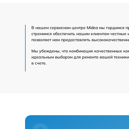
машина
Посудомоечная
машина
В нашем сервисном центре Midea мы гордимся п
стремимся обеспечить нашим клиентам честные 
позволяет нам предоставлять высококачественн
Микроволновая
печь
Мы убеждены, что комбинация качественных ко
идеальным выбором для ремонта вашей техники 
в счете.
Кондиционер
Духовой шкаф
Сушильная машина