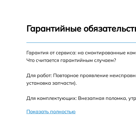
Пылесос
Ремонт модуля уп
Вертикальный
Ремонт переключа
Гарантийные обязательст
пылесос
Замена сенсора
Мультиварка
Гарантия от сервиса: на смонтированные ко
Что считается гарантийным случаем?
Водонагреватель
Для работ: Повторное проявление неисправн
Вытяжка
установка запчасти).
Для комплектующих: Внезапная поломка, утр
Блендер
Показать полностью
Робот-пылесос
Стиральная