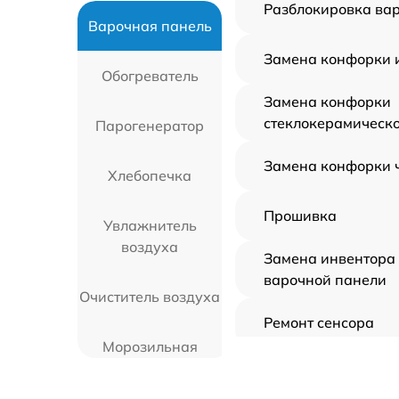
Разблокировка ва
Варочная панель
Замена конфорки 
Обогреватель
Замена конфорки
стеклокерамическ
Парогенератор
Замена конфорки 
Хлебопечка
Прошивка
Увлажнитель
воздуха
Замена инвентора
варочной панели
Очиститель воздуха
Ремонт сенсора
Морозильная
камера
Замена панели уп