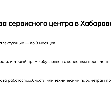
равления
от 70 мин
теля
от 70 мин
ва сервисного центра в Хабаров
от 70 мин
мплектующие — до 3 месяцев.
ости, который прямо обусловлен с качеством проведенн
ата работоспособности или техническим параметрам пр