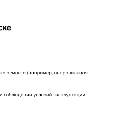
1900 р
750 р
ске
1600 р
ого ремонта (например, неправильная
и соблюдении условий эксплуатации.