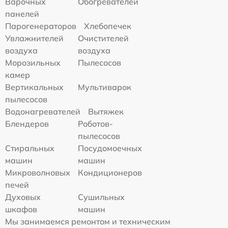
Варочных
Обогревателей
панелей
Парогенераторов
Хлебопечек
Увлажнителей
Очистителей
воздуха
воздуха
Морозильных
Пылесосов
камер
Вертикальных
Мультиварок
пылесосов
Водонагревателей
Вытяжек
Блендеров
Роботов-
пылесосов
Стиральных
Посудомоечных
машин
машин
Микроволновых
Кондиционеров
печей
Духовых
Сушильных
шкафов
машин
Мы занимаемся ремонтом и техническим