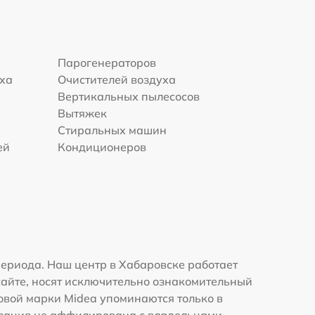
Парогенераторов
уха
Очистителей воздуха
Вертикальных пылесосов
Вытяжек
Стиральных машин
ей
Кондиционеров
ериода. Наш центр в Хабаровске работает
сайте, носят исключительно ознакомительный
говой марки Midea упоминаются только в
изация не аффилирована с владельцами